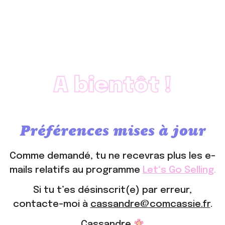
A bientôt !
Préférences mises à jour
Comme demandé, tu ne recevras plus les e-
mails relatifs au programme
Let‘s Go Selling
.
Si tu t’es désinscrit(e) par erreur,
contacte-moi à
cassandre@comcassie.fr
.
Cassandre