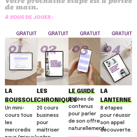
Votre prochaine étape est à portée
de main.
À VOUS
DE JOUER :
GRATUIT
GRATUIT
GRATUIT
GRATUIT
01
02
03
04
LA
LES
LE GUIDE
LA
7 idées de
BOUSSOLE
CHRONIQUES
LANTERNE
contenus
Un mini-
20 cours
8 étapes
pour parler
cours tous
business
pour réussir
de son offre
les
pour
son appel
naturellement.
mercredis
maîtriser
découverte.