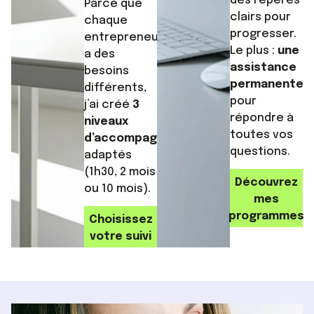
des repères
Parce que
clairs pour
chaque
progresser.
entrepreneur
Le plus :
une
a des
assistance
besoins
permanente
différents,
pour
j’ai créé
3
répondre à
niveaux
toutes vos
d’accompagnement
questions.
adaptés
(1h30, 2 mois
Découvrez
ou 10 mois).
mes
programmes
Choisissez
votre suivi