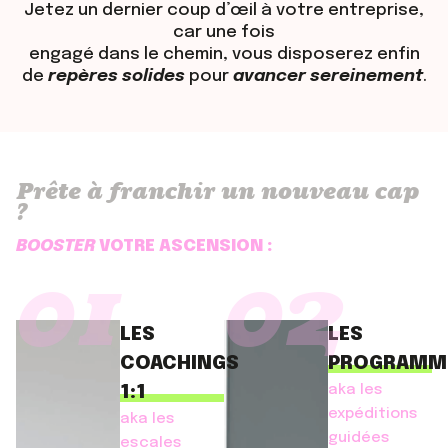
Jetez un dernier coup d’œil à votre entreprise,
car une fois
engagé dans le chemin, vous disposerez enfin
de
repères solides
pour
avancer sereinement
.
Prête à franchir un nouveau cap
?
BOOSTER
VOTRE ASCENSION :
01
02
LES
LES
COACHINGS
PROGRAMM
aka les
1:1
expéditions
aka les
guidées
escales