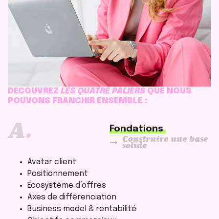
DÉCOUVREZ
LES QUATRE PALIERS
QUE NOUS
POUVONS FRANCHIR ENSEMBLE :
A.
Fondations
Construire une base
solide
Avatar client
Positionnement
Écosystème d’offres
Axes de différenciation
Business model & rentabilité