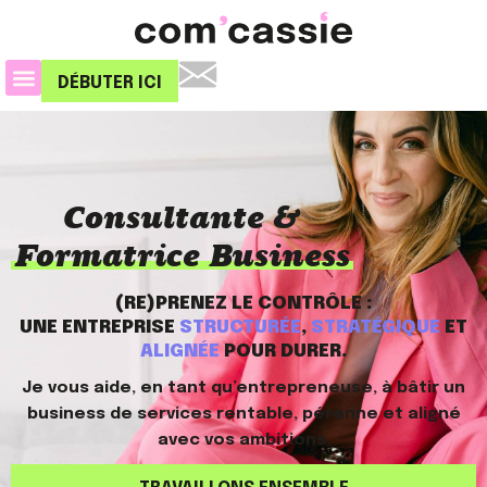
DÉBUTER ICI
Consultante &
Formatrice Business
(RE)PRENEZ LE CONTRÔLE :
UNE ENTREPRISE
STRUCTURÉE
,
STRATÉGIQUE
ET
ALIGNÉE
POUR DURER.
Je vous aide, en tant qu’entrepreneuse, à bâtir un
business de services rentable, pérenne et aligné
avec vos ambitions.