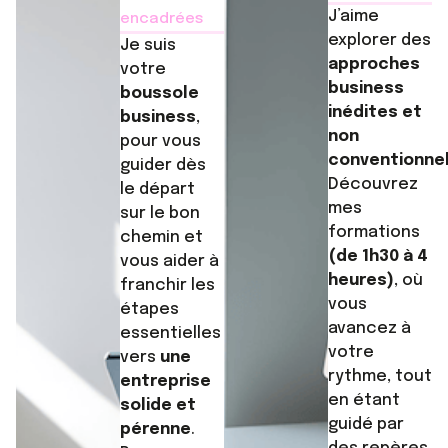
J’aime
encadrées
explorer des
Je suis
approches
votre
business
boussole
inédites et
business
,
non
pour vous
conventionne
guider dès
Découvrez
le départ
mes
sur le bon
formations
chemin et
(de 1h30 à 4
vous aider à
heures)
, où
franchir les
vous
étapes
avancez à
essentielles
votre
vers
une
rythme, tout
entreprise
en étant
solide et
guidé par
pérenne
.